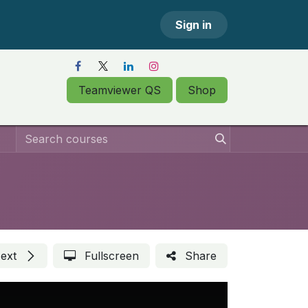
FOR HRMX
Sign in
Teamviewer QS
Shop
ext
Fullscreen
Share