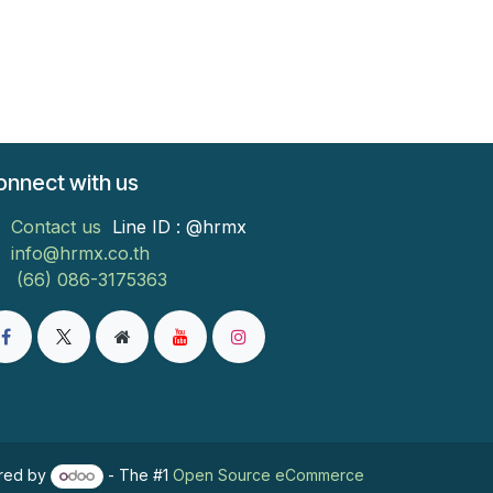
onnect with us
Contact us
Line ID : @hrmx
info@hrmx.co.th
(66) 086-3175363
red by
- The #1
Open Source eCommerce